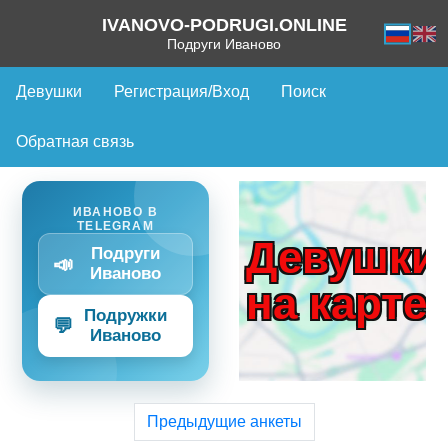
IVANOVO-PODRUGI.ONLINE
Подруги Иваново
Девушки
Регистрация/Вход
Поиск
Обратная связь
ИВАНОВО В
TELEGRAM
Девушки
Подруги
📣
Иваново
на карте
Подружки
💬
Иваново
Предыдущие анкеты